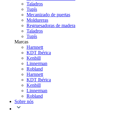
Taladros
Tupís
Mecanizado de puertas
Moldureras
Regruesadoras de madera
Taladros
Tupís
Marcas
Harnnett
KDT Ibérica
Kenbill
Linnerman
Robland
Harnnett
KDT Ibérica
Kenbill
Linnerman
Robland
Sobre nós