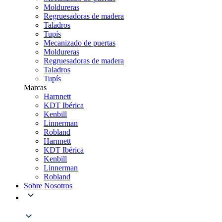
Moldureras
Regruesadoras de madera
Taladros
Tupís
Mecanizado de puertas
Moldureras
Regruesadoras de madera
Taladros
Tupís
Marcas
Harnnett
KDT Ibérica
Kenbill
Linnerman
Robland
Harnnett
KDT Ibérica
Kenbill
Linnerman
Robland
Sobre Nosotros