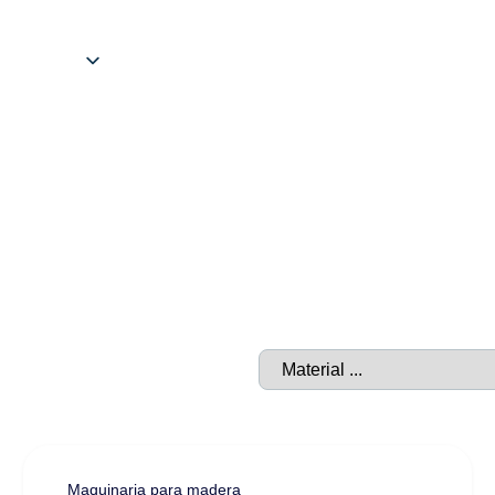
Inicio
/ Regruesadora de madera
Regruesadora de mader
Maquinaria para madera