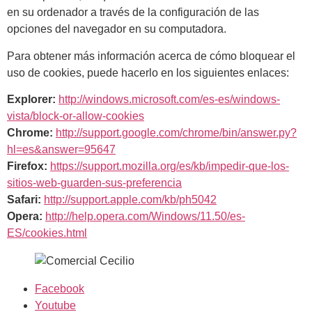
en su ordenador a través de la configuración de las
opciones del navegador en su computadora.
Para obtener más información acerca de cómo bloquear el
uso de cookies, puede hacerlo en los siguientes enlaces:
Explorer:
http://windows.microsoft.com/es-es/windows-
vista/block-or-allow-cookies
Chrome:
http://support.google.com/chrome/bin/answer.py?
hl=es&answer=95647
Firefox:
https://support.mozilla.org/es/kb/impedir-que-los-
sitios-web-guarden-sus-preferencia
Safari:
http://support.apple.com/kb/ph5042
Opera:
http://help.opera.com/Windows/11.50/es-
ES/cookies.html
Facebook
Youtube