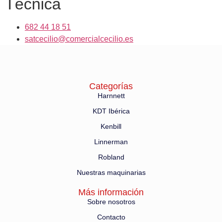
Técnica
682 44 18 51
satcecilio@comercialcecilio.es
Categorías
Harnnett
KDT Ibérica
Kenbill
Linnerman
Robland
Nuestras maquinarias
Más información
Sobre nosotros
Contacto