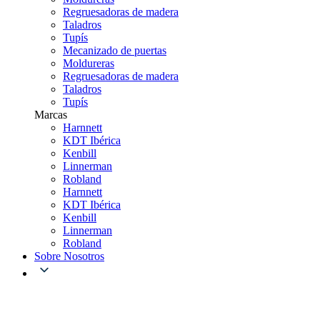
Regruesadoras de madera
Taladros
Tupís
Mecanizado de puertas
Moldureras
Regruesadoras de madera
Taladros
Tupís
Marcas
Harnnett
KDT Ibérica
Kenbill
Linnerman
Robland
Harnnett
KDT Ibérica
Kenbill
Linnerman
Robland
Sobre Nosotros