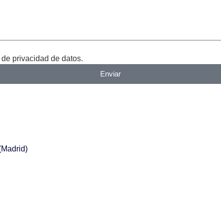
 de privacidad de datos.
Enviar
(Madrid)
y con total seguridad. En nuestra web encontrarás una
amplia va
triales
, siempre con
precios
competitivos y la máxima confian
 la maquinaria que tu empresa necesita.