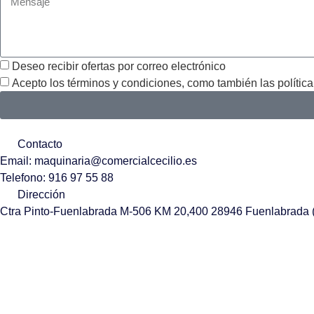
Deseo recibir ofertas por correo electrónico
Acepto los términos y condiciones, como también las política
Contacto
Email: maquinaria@comercialcecilio.es
Telefono: 916 97 55 88
Dirección
Ctra Pinto-Fuenlabrada M-506 KM 20,400 28946 Fuenlabrada 
Comprar maquinaria industrial
en Cecilio es un proceso claro 
mejorar tu
proceso de producción
y optimizar tus
procesos indus
Explora el catálogo y solicita tu presupuesto para avanzar con