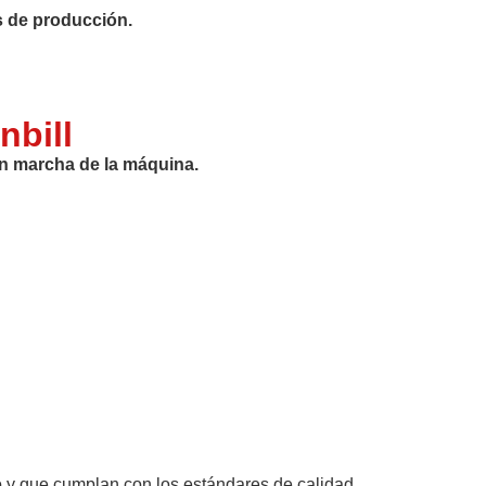
os de producción.
nbill
en marcha de la máquina.
o y que cumplan con los estándares de calidad.