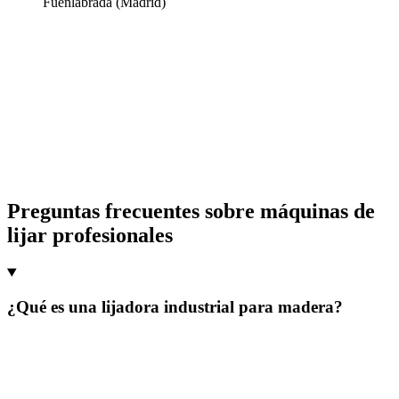
Fuenlabrada (Madrid)
Comprar maquinaria industrial
en Cecilio es un proceso claro y con
total seguridad. En nuestra web encontrarás una
amplia variedad de
maquinaria industrial
y
productos
pensados para mejorar tu
proceso
de producción
y optimizar tus
procesos industriales
, siempre con
precios
competitivos y la máxima confianza.
Explora el catálogo y solicita tu presupuesto para avanzar con la
maquinaria que tu empresa necesita.
Preguntas frecuentes sobre máquinas de
lijar profesionales
¿Qué es una lijadora industrial para madera?