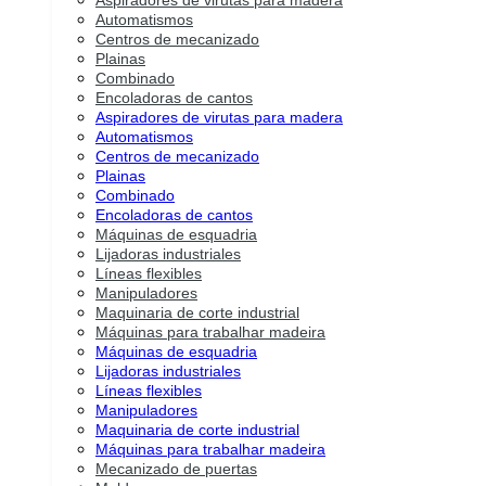
Aspiradores de virutas para madera
Automatismos
Centros de mecanizado
Plainas
Combinado
Encoladoras de cantos
Aspiradores de virutas para madera
Automatismos
Centros de mecanizado
Plainas
Combinado
Encoladoras de cantos
Máquinas de esquadria
Lijadoras industriales
Líneas flexibles
Manipuladores
Maquinaria de corte industrial
Máquinas para trabalhar madeira
Máquinas de esquadria
Lijadoras industriales
Líneas flexibles
Manipuladores
Maquinaria de corte industrial
Máquinas para trabalhar madeira
Mecanizado de puertas