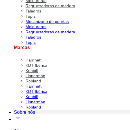
Moldureras
Regruesadoras de madera
Taladros
Tupís
Mecanizado de puertas
Moldureras
Regruesadoras de madera
Taladros
Tupís
Marcas
Harnnett
KDT Ibérica
Kenbill
Linnerman
Robland
Harnnett
KDT Ibérica
Kenbill
Linnerman
Robland
Sobre nós