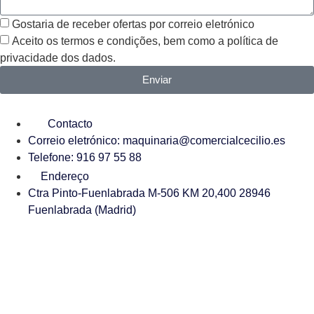
Gostaria de receber ofertas por correio eletrónico
Aceito os termos e condições, bem como a política de
privacidade dos dados.
Enviar
Contacto
Correio eletrónico: maquinaria@comercialcecilio.es
Telefone: 916 97 55 88
Endereço
Ctra Pinto-Fuenlabrada M-506 KM 20,400 28946
Fuenlabrada (Madrid)
Comprar máquinas industriais
na Cecilio é um processo claro
e com total segurança. No nosso sítio Web encontrará um
vasta gama de máquinas industriais
y
produtos
concebido para
melhorar a sua
processo de produção
e otimizar o seu
processos industriais
, sempre com
preços
e máxima
confiança.