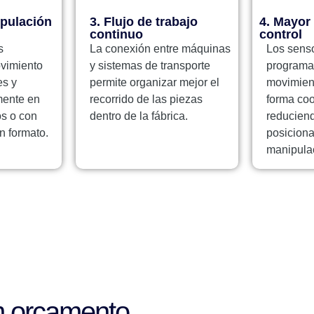
pulación
3. Flujo de trabajo
4. Mayor 
continuo
control
s
La conexión entre máquinas
Los sens
vimiento
y sistemas de transporte
programa
es y
permite organizar mejor el
movimient
mente en
recorrido de las piezas
forma coo
os o con
dentro de la fábrica.
reduciend
n formato.
posicion
manipula
Con
Correio 
m orçamento