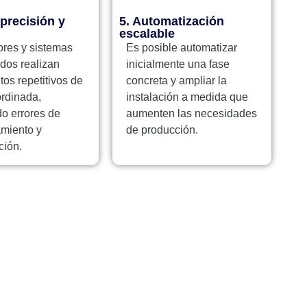
precisión y
5. Automatización
escalable
ores y sistemas
Es posible automatizar
dos realizan
inicialmente una fase
os repetitivos de
concreta y ampliar la
rdinada,
instalación a medida que
o errores de
aumenten las necesidades
amiento y
de producción.
ción.
tacto
eletrónico: maquinaria@comercialcecilio.es