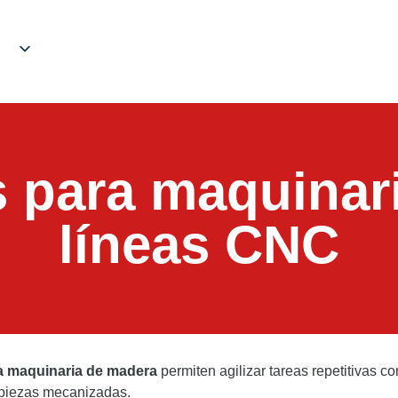
 para maquinari
líneas CNC
a maquinaria de madera
permiten agilizar tareas repetitivas co
y piezas mecanizadas.