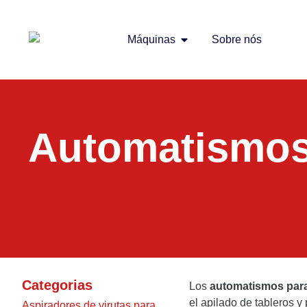
Máquinas
Sobre nós
Automatismos
Categorias
Los
automatismos par
el apilado de tableros 
Aspiradores de virutas para