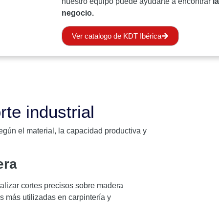
nuestro equipo puede ayudarte a encontrar
l
negocio.
Ver catalogo de KDT Ibérica
te industrial
egún el material, la capacidad productiva y
era
alizar cortes precisos sobre madera
 más utilizadas en carpintería y