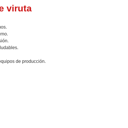
e viruta
uos.
orno.
sión.
ludables.
 equipos de producción.