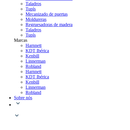
Taladros
Tupís
Mecanizado de puertas
Moldureras
Regruesadoras de madera
Taladros
Tupís
Marcas
Harnnett
KDT Ibérica
Kenbill
Linnerman
Robland
Harnnett
KDT Ibérica
Kenbill
Linnerman
Robland
Sobre nós