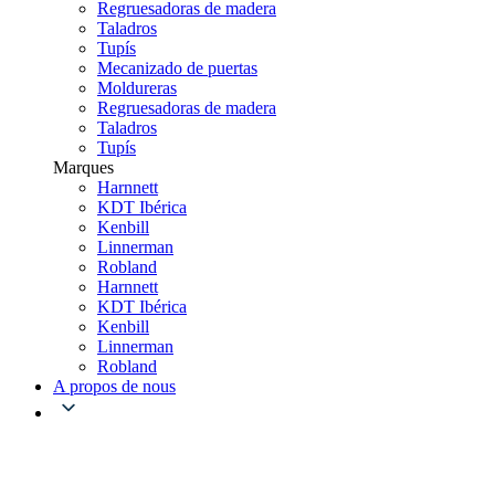
Regruesadoras de madera
Taladros
Tupís
Mecanizado de puertas
Moldureras
Regruesadoras de madera
Taladros
Tupís
Marques
Harnnett
KDT Ibérica
Kenbill
Linnerman
Robland
Harnnett
KDT Ibérica
Kenbill
Linnerman
Robland
A propos de nous