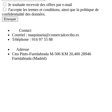
Je souhaite recevoir des offres par e-mail
J'accepte les termes et conditions, ainsi que la politique de
confidentialité des données.
Envoyer
Contact
Courriel : maquinaria@comercialcecilio.es
Téléphone : 916 97 55 88
Adresse
Ctra Pinto-Fuenlabrada M-506 KM 20,400 28946
Fuenlabrada (Madrid)
Acheter des machines industrielles
chez Cecilio est un processus
clair avec une sécurité totale. Sur notre site web, vous trouverez un
large gamme de machines industrielles
y
produits
conçu pour
améliorer votre
processus de production
et optimisez votre
les
procédés industriels
, toujours avec
prix
et une confiance maximale.
Explorez le catalogue et demandez un devis pour obtenir les
machines dont votre entreprise a besoin.