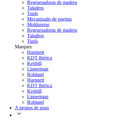
Regruesadoras de madera
Taladros
Tupís
Mecanizado de puertas
Moldureras
Regruesadoras de madera
Taladros
Tupís
Marques
Harnnett
KDT Ibérica
Kenbill
Linnerman
Robland
Harnnett
KDT Ibérica
Kenbill
Linnerman
Robland
A propos de nous