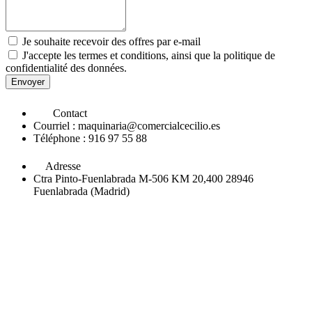
Je souhaite recevoir des offres par e-mail
J'accepte les termes et conditions, ainsi que la politique de
confidentialité des données.
Envoyer
Contact
Courriel : maquinaria@comercialcecilio.es
Téléphone : 916 97 55 88
Adresse
Ctra Pinto-Fuenlabrada M-506 KM 20,400 28946
Fuenlabrada (Madrid)
Acheter des machines industrielles
chez Cecilio est un processus
clair avec une sécurité totale. Sur notre site web, vous trouverez un
large gamme de machines industrielles
y
produits
conçu pour
améliorer votre
processus de production
et optimisez votre
les
procédés industriels
, toujours avec
prix
et une confiance maximale.
Explorez le catalogue et demandez un devis pour obtenir les
machines dont votre entreprise a besoin.