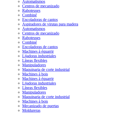
Automatismos
Centros de mecanizado
Raboteuses
Combiné
Encoladoras de cantos
Aspiradores de virutas para madera
Automatismos
Centros de mecanizado
Raboteuses
Combiné
Encoladoras de cantos
Machines à équarrir
Lijadoras industriales
Líneas flexibles
Manipuladores
Maquinaria de corte industrial
Machines à bois
Machines à équarrir
Lijadoras industriales
Líneas flexibles
Manipuladores
Maquinaria de corte industrial
Machines à bois
Mecanizado de puertas
Moldureras