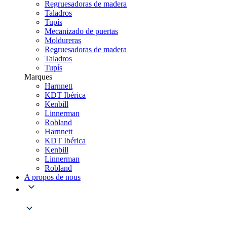
Regruesadoras de madera
Taladros
Tupís
Mecanizado de puertas
Moldureras
Regruesadoras de madera
Taladros
Tupís
Marques
Harnnett
KDT Ibérica
Kenbill
Linnerman
Robland
Harnnett
KDT Ibérica
Kenbill
Linnerman
Robland
A propos de nous