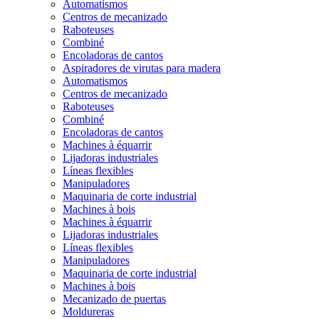
Automatismos
Centros de mecanizado
Raboteuses
Combiné
Encoladoras de cantos
Aspiradores de virutas para madera
Automatismos
Centros de mecanizado
Raboteuses
Combiné
Encoladoras de cantos
Machines à équarrir
Lijadoras industriales
Líneas flexibles
Manipuladores
Maquinaria de corte industrial
Machines à bois
Machines à équarrir
Lijadoras industriales
Líneas flexibles
Manipuladores
Maquinaria de corte industrial
Machines à bois
Mecanizado de puertas
Moldureras