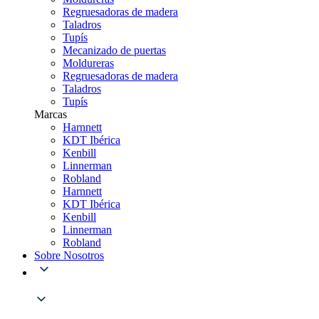
Regruesadoras de madera
Taladros
Tupís
Mecanizado de puertas
Moldureras
Regruesadoras de madera
Taladros
Tupís
Marcas
Harnnett
KDT Ibérica
Kenbill
Linnerman
Robland
Harnnett
KDT Ibérica
Kenbill
Linnerman
Robland
Sobre Nosotros