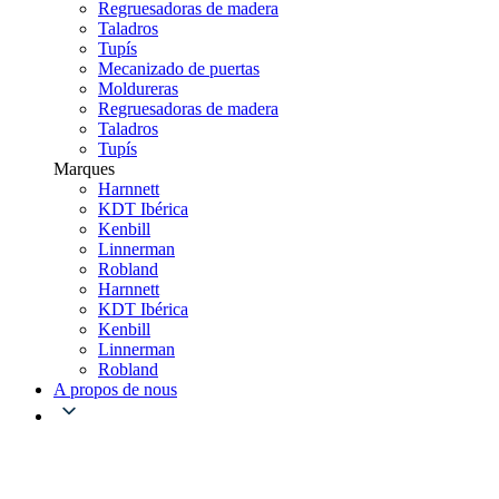
Regruesadoras de madera
Taladros
Tupís
Mecanizado de puertas
Moldureras
Regruesadoras de madera
Taladros
Tupís
Marques
Harnnett
KDT Ibérica
Kenbill
Linnerman
Robland
Harnnett
KDT Ibérica
Kenbill
Linnerman
Robland
A propos de nous