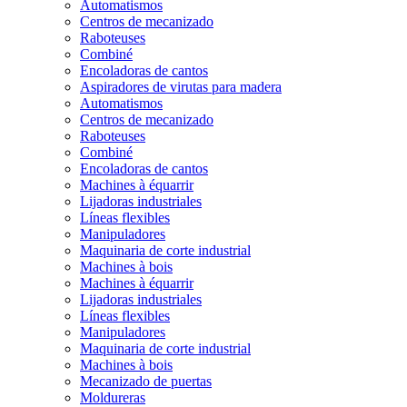
Automatismos
Centros de mecanizado
Raboteuses
Combiné
Encoladoras de cantos
Aspiradores de virutas para madera
Automatismos
Centros de mecanizado
Raboteuses
Combiné
Encoladoras de cantos
Machines à équarrir
Lijadoras industriales
Líneas flexibles
Manipuladores
Maquinaria de corte industrial
Machines à bois
Machines à équarrir
Lijadoras industriales
Líneas flexibles
Manipuladores
Maquinaria de corte industrial
Machines à bois
Mecanizado de puertas
Moldureras