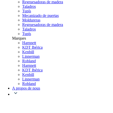
Regruesadoras de madera
Taladros
Tupís
Mecanizado de puertas
Moldureras
Regruesadoras de madera
Taladros
Tupís
Marques
Harnnett
KDT Ibérica
Kenbill
Linnerman
Robland
Harnnett
KDT Ibérica
Kenbill
Linnerman
Robland
A propos de nous