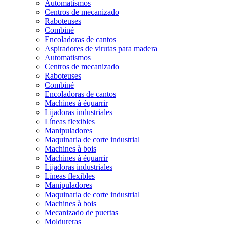
Automatismos
Centros de mecanizado
Raboteuses
Combiné
Encoladoras de cantos
Aspiradores de virutas para madera
Automatismos
Centros de mecanizado
Raboteuses
Combiné
Encoladoras de cantos
Machines à équarrir
Lijadoras industriales
Líneas flexibles
Manipuladores
Maquinaria de corte industrial
Machines à bois
Machines à équarrir
Lijadoras industriales
Líneas flexibles
Manipuladores
Maquinaria de corte industrial
Machines à bois
Mecanizado de puertas
Moldureras