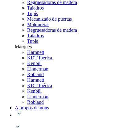
Regruesadoras de madera
Taladros
Tupís
Mecanizado de puertas
Moldureras
Regruesadoras de madera
Taladros
Tupís
Marques
Harnnett
KDT Ibérica
Kenbill
Linnerman
Robland
Harnnett
KDT Ibérica
Kenbill
Linnerman
Robland
A propos de nous