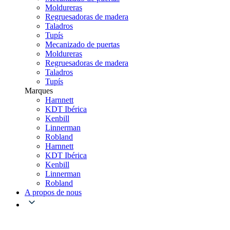
Moldureras
Regruesadoras de madera
Taladros
Tupís
Mecanizado de puertas
Moldureras
Regruesadoras de madera
Taladros
Tupís
Marques
Harnnett
KDT Ibérica
Kenbill
Linnerman
Robland
Harnnett
KDT Ibérica
Kenbill
Linnerman
Robland
A propos de nous