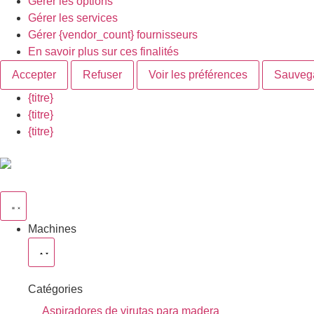
Gérer les options
Gérer les services
Gérer {vendor_count} fournisseurs
En savoir plus sur ces finalités
Accepter
Refuser
Voir les préférences
Sauvega
{titre}
{titre}
{titre}
Machines
Catégories
Aspiradores de virutas para madera