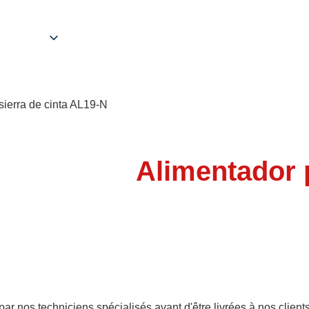
sierra de cinta AL19-N
Alimentador p
r nos techniciens spécialisés avant d'être livrées à nos client