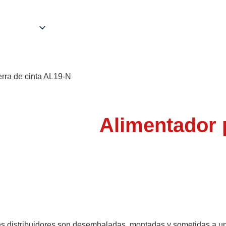
erra de cinta AL19-N
Alimentador p
es distribuidores son desembaladas, montadas y sometidas a un