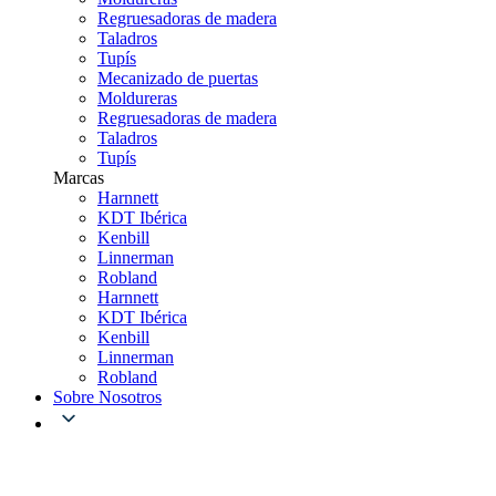
Regruesadoras de madera
Taladros
Tupís
Mecanizado de puertas
Moldureras
Regruesadoras de madera
Taladros
Tupís
Marcas
Harnnett
KDT Ibérica
Kenbill
Linnerman
Robland
Harnnett
KDT Ibérica
Kenbill
Linnerman
Robland
Sobre Nosotros