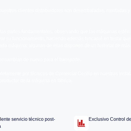
nuestros clientes distribuidores son desembaladas, montadas y
 las partes fundamentales, observando que las máquinas estén
rvar su funcionamiento, haciendo además hincapié en testar que
 cada máquina; algunas de ellas disponen de un historial de más
nsamblan de nuevo para el transporte.
letamente por técnicos de Comercial Cecilio en nuestras instal
 productor de la máquina en fábrica.
ente servicio técnico post-
Exclusivo Control de
a