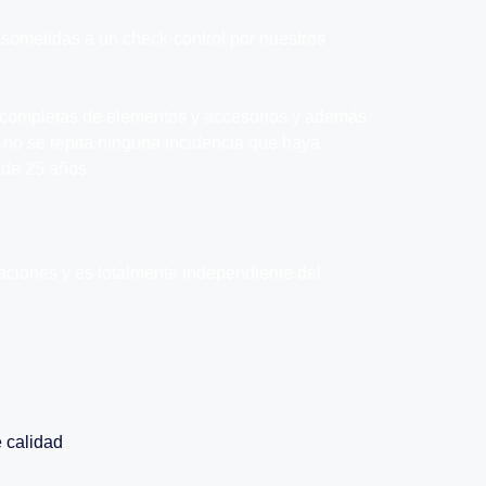
 sometidas a un check-control por nuestros
 completas de elementos y accesorios y además
 no se repita ninguna incidencia que haya
 de 25 años.
aciones y es totalmente independiente del
 calidad