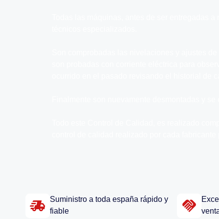
Todas las máquinas, antes de ser entregadas a 
técnicos especializados.
Son comprobadas las nivelaciones y ajustes de
son probadas con corriente eléctrica para obse
ocurrido en el pasado revisando el historial de
Finalmente son nuevamente desmontadas y se e
Todo este Control de Calidad, es realizado comp
control de calidad realizado por cada fabricante
Suministro a toda españa rápido y
Excel
fiable
vent