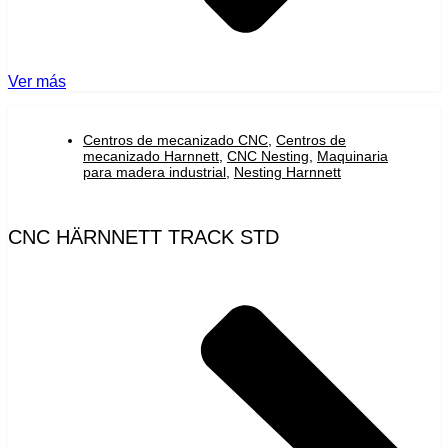
Ver más
Centros de mecanizado CNC
,
Centros de
mecanizado Harnnett
,
CNC Nesting
,
Maquinaria
para madera industrial
,
Nesting Harnnett
CNC HÄRNNETT TRACK STD