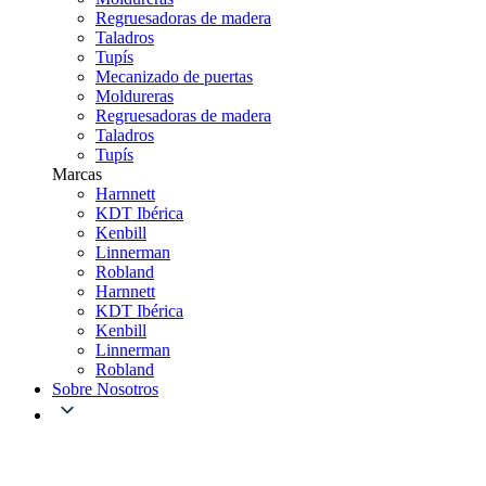
Regruesadoras de madera
Taladros
Tupís
Mecanizado de puertas
Moldureras
Regruesadoras de madera
Taladros
Tupís
Marcas
Harnnett
KDT Ibérica
Kenbill
Linnerman
Robland
Harnnett
KDT Ibérica
Kenbill
Linnerman
Robland
Sobre Nosotros