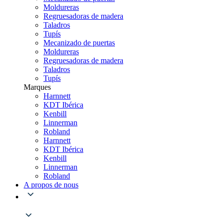
Moldureras
Regruesadoras de madera
Taladros
Tupís
Mecanizado de puertas
Moldureras
Regruesadoras de madera
Taladros
Tupís
Marques
Harnnett
KDT Ibérica
Kenbill
Linnerman
Robland
Harnnett
KDT Ibérica
Kenbill
Linnerman
Robland
A propos de nous