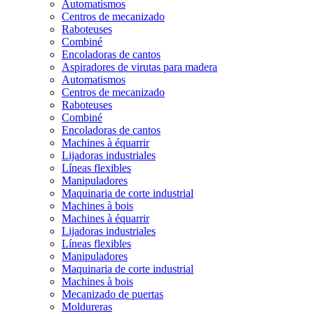
Automatismos
Centros de mecanizado
Raboteuses
Combiné
Encoladoras de cantos
Aspiradores de virutas para madera
Automatismos
Centros de mecanizado
Raboteuses
Combiné
Encoladoras de cantos
Machines à équarrir
Lijadoras industriales
Líneas flexibles
Manipuladores
Maquinaria de corte industrial
Machines à bois
Machines à équarrir
Lijadoras industriales
Líneas flexibles
Manipuladores
Maquinaria de corte industrial
Machines à bois
Mecanizado de puertas
Moldureras