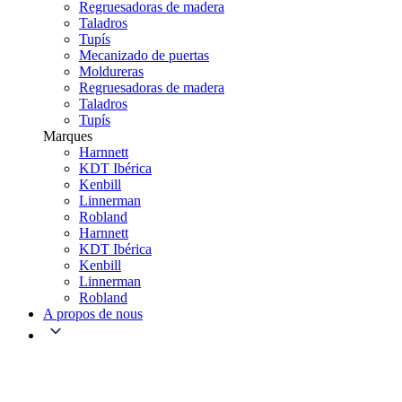
Regruesadoras de madera
Taladros
Tupís
Mecanizado de puertas
Moldureras
Regruesadoras de madera
Taladros
Tupís
Marques
Harnnett
KDT Ibérica
Kenbill
Linnerman
Robland
Harnnett
KDT Ibérica
Kenbill
Linnerman
Robland
A propos de nous