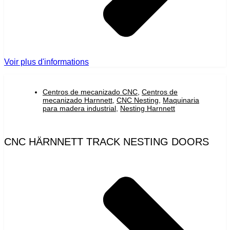
Voir plus d'informations
Centros de mecanizado CNC
,
Centros de
mecanizado Harnnett
,
CNC Nesting
,
Maquinaria
para madera industrial
,
Nesting Harnnett
CNC HÄRNNETT TRACK NESTING DOORS