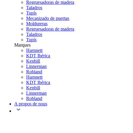
Regruesadoras de madera
Taladros
Tupís
Mecanizado de puertas
Moldureras
Regruesadoras de madera
Taladros
Tupís
Marques
Harnnett
KDT Ibérica
Kenbill
Linnerman
Robland
Harnnett
KDT Ibérica
Kenbill
Linnerman
Robland
A propos de nous