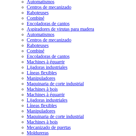
Automatismos
Centros de mecanizado
Raboteuses
Combiné
Encoladoras de cantos
Aspiradores de virutas para madera
Automatismos
Centros de mecanizado
Raboteuses
Combiné
Encoladoras de cantos
Machines à équarrir
Lijadoras industriales
Líneas flexibles
Manipuladores
Maquinaria de corte industrial
Machines à bois
Machines à équarrir
Lijadoras industriales
Líneas flexibles
Manipuladores
Maquinaria de corte industrial
Machines à bois
Mecanizado de puertas
Moldureras