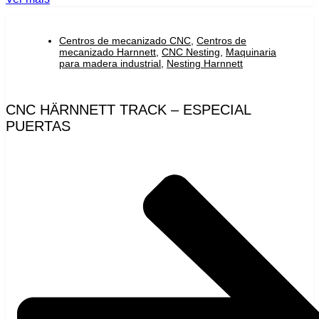
Centros de mecanizado CNC
,
Centros de
mecanizado Harnnett
,
CNC Nesting
,
Maquinaria
para madera industrial
,
Nesting Harnnett
CNC HÄRNNETT TRACK – ESPECIAL
PUERTAS