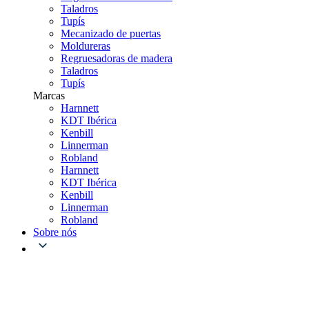
Taladros
Tupís
Mecanizado de puertas
Moldureras
Regruesadoras de madera
Taladros
Tupís
Marcas
Harnnett
KDT Ibérica
Kenbill
Linnerman
Robland
Harnnett
KDT Ibérica
Kenbill
Linnerman
Robland
Sobre nós