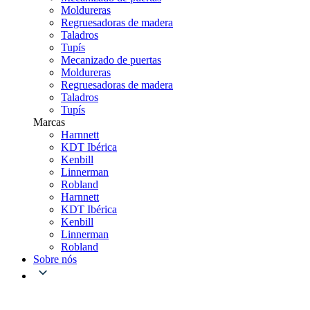
Moldureras
Regruesadoras de madera
Taladros
Tupís
Mecanizado de puertas
Moldureras
Regruesadoras de madera
Taladros
Tupís
Marcas
Harnnett
KDT Ibérica
Kenbill
Linnerman
Robland
Harnnett
KDT Ibérica
Kenbill
Linnerman
Robland
Sobre nós