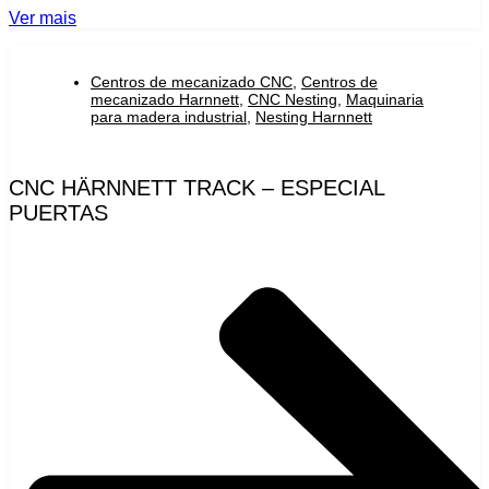
Ver mais
Centros de mecanizado CNC
,
Centros de
mecanizado Harnnett
,
CNC Nesting
,
Maquinaria
para madera industrial
,
Nesting Harnnett
CNC HÄRNNETT TRACK – ESPECIAL
PUERTAS