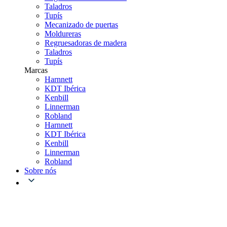
Taladros
Tupís
Mecanizado de puertas
Moldureras
Regruesadoras de madera
Taladros
Tupís
Marcas
Harnnett
KDT Ibérica
Kenbill
Linnerman
Robland
Harnnett
KDT Ibérica
Kenbill
Linnerman
Robland
Sobre nós