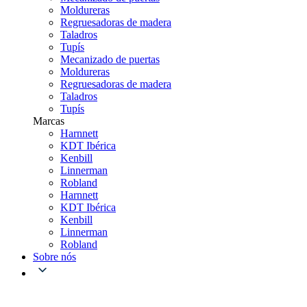
Moldureras
Regruesadoras de madera
Taladros
Tupís
Mecanizado de puertas
Moldureras
Regruesadoras de madera
Taladros
Tupís
Marcas
Harnnett
KDT Ibérica
Kenbill
Linnerman
Robland
Harnnett
KDT Ibérica
Kenbill
Linnerman
Robland
Sobre nós