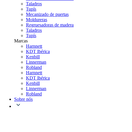
Taladros
Tupís
Mecanizado de puertas
Moldureras
Regruesadoras de madera
Taladros
Tupís
Marcas
Harnnett
KDT Ibérica
Kenbill
Linnerman
Robland
Harnnett
KDT Ibérica
Kenbill
Linnerman
Robland
Sobre nós