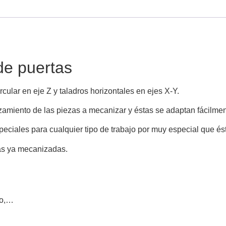
de puertas
ircular en eje Z y taladros horizontales en ejes X-Y.
izamiento de las piezas a mecanizar y éstas se adaptan fácilme
eciales para cualquier tipo de trabajo por muy especial que és
as ya mecanizadas.
no,…