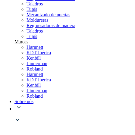
Taladros
Tupís
Mecanizado de puertas
Moldureras
Regruesadoras de madera
Taladros
Tupís
Marcas
Harnnett
KDT Ibérica
Kenbill
Linnerman
Robland
Harnnett
KDT Ibérica
Kenbill
Linnerman
Robland
Sobre nós