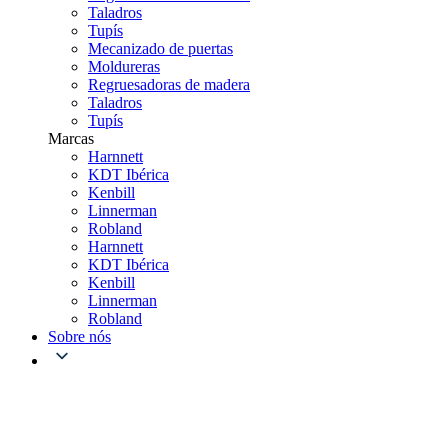
Taladros
Tupís
Mecanizado de puertas
Moldureras
Regruesadoras de madera
Taladros
Tupís
Marcas
Harnnett
KDT Ibérica
Kenbill
Linnerman
Robland
Harnnett
KDT Ibérica
Kenbill
Linnerman
Robland
Sobre nós