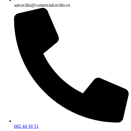
satcecilio@comercialcecilio.es
682 44 18 51