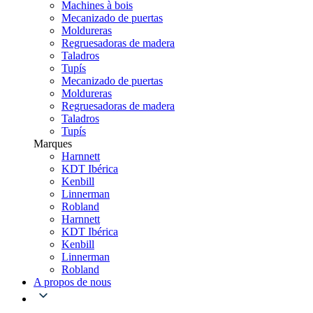
Machines à bois
Mecanizado de puertas
Moldureras
Regruesadoras de madera
Taladros
Tupís
Mecanizado de puertas
Moldureras
Regruesadoras de madera
Taladros
Tupís
Marques
Harnnett
KDT Ibérica
Kenbill
Linnerman
Robland
Harnnett
KDT Ibérica
Kenbill
Linnerman
Robland
A propos de nous