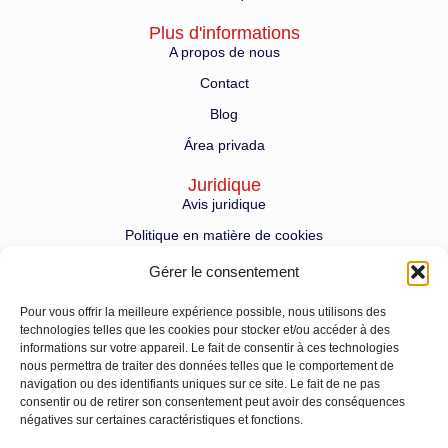
Plus d'informations
A propos de nous
Contact
Blog
Área privada
Juridique
Avis juridique
Politique en matière de cookies
Politique de confidentialité
Gérer le consentement
Service d'assistance technique
Pour vous offrir la meilleure expérience possible, nous utilisons des
satcecilio@comercialcecilio.es
technologies telles que les cookies pour stocker et/ou accéder à des
informations sur votre appareil. Le fait de consentir à ces technologies
682 44 18 51
nous permettra de traiter des données telles que le comportement de
navigation ou des identifiants uniques sur ce site. Le fait de ne pas
Contáctanos
consentir ou de retirer son consentement peut avoir des conséquences
Ctra Pinto-Fuenlabrada M-506 KM 20,400 28946
négatives sur certaines caractéristiques et fonctions.
Fuenlabrada (Madrid)