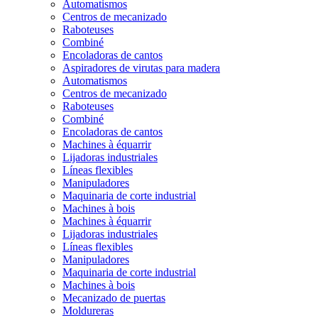
Automatismos
Centros de mecanizado
Raboteuses
Combiné
Encoladoras de cantos
Aspiradores de virutas para madera
Automatismos
Centros de mecanizado
Raboteuses
Combiné
Encoladoras de cantos
Machines à équarrir
Lijadoras industriales
Líneas flexibles
Manipuladores
Maquinaria de corte industrial
Machines à bois
Machines à équarrir
Lijadoras industriales
Líneas flexibles
Manipuladores
Maquinaria de corte industrial
Machines à bois
Mecanizado de puertas
Moldureras