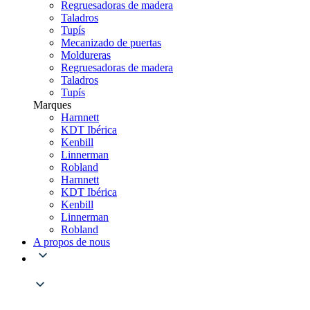
Regruesadoras de madera
Taladros
Tupís
Mecanizado de puertas
Moldureras
Regruesadoras de madera
Taladros
Tupís
Marques
Harnnett
KDT Ibérica
Kenbill
Linnerman
Robland
Harnnett
KDT Ibérica
Kenbill
Linnerman
Robland
A propos de nous