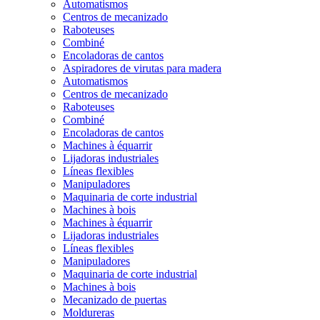
Automatismos
Centros de mecanizado
Raboteuses
Combiné
Encoladoras de cantos
Aspiradores de virutas para madera
Automatismos
Centros de mecanizado
Raboteuses
Combiné
Encoladoras de cantos
Machines à équarrir
Lijadoras industriales
Líneas flexibles
Manipuladores
Maquinaria de corte industrial
Machines à bois
Machines à équarrir
Lijadoras industriales
Líneas flexibles
Manipuladores
Maquinaria de corte industrial
Machines à bois
Mecanizado de puertas
Moldureras