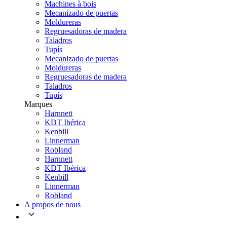
Machines à bois
Mecanizado de puertas
Moldureras
Regruesadoras de madera
Taladros
Tupís
Mecanizado de puertas
Moldureras
Regruesadoras de madera
Taladros
Tupís
Marques
Harnnett
KDT Ibérica
Kenbill
Linnerman
Robland
Harnnett
KDT Ibérica
Kenbill
Linnerman
Robland
A propos de nous