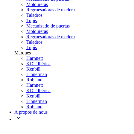
Moldureras
Regruesadoras de madera
Taladros
Tupís
Mecanizado de puertas
Moldureras
Regruesadoras de madera
Taladros
Tupís
Marques
Harnnett
KDT Ibérica
Kenbill
Linnerman
Robland
Harnnett
KDT Ibérica
Kenbill
Linnerman
Robland
A propos de nous