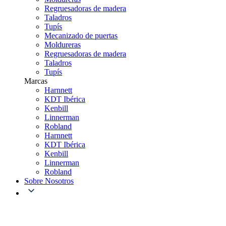
Regruesadoras de madera
Taladros
Tupís
Mecanizado de puertas
Moldureras
Regruesadoras de madera
Taladros
Tupís
Marcas
Harnnett
KDT Ibérica
Kenbill
Linnerman
Robland
Harnnett
KDT Ibérica
Kenbill
Linnerman
Robland
Sobre Nosotros