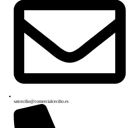
satcecilio@comercialcecilio.es