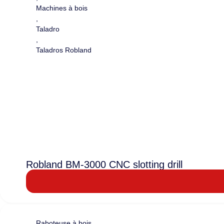
Machines à bois
,
Taladro
,
Taladros Robland
Robland BM-3000 CNC slotting drill
Raboteuse à bois