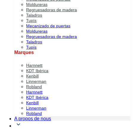
Moldureras
Regruesadoras de madera
Taladros
Tupís
Mecanizado de puertas
Moldureras
Regruesadoras de madera
Taladros
Tupís
Marques
Harnnett
KDT Ibérica
Kenbill
Linnerman
Robland
Harnnett
KDT Ibérica
Kenbill
Linnerman
Robland
A propos de nous