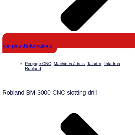
Voir plus d'informations
Perçage CNC
,
Machines à bois
,
Taladro
,
Taladros
Robland
Robland BM-3000 CNC slotting drill