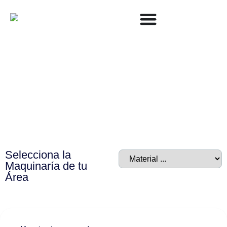
Inicio
/ Taladros Robland
Taladros Robland
Selecciona la
Maquinaría de tu
Área