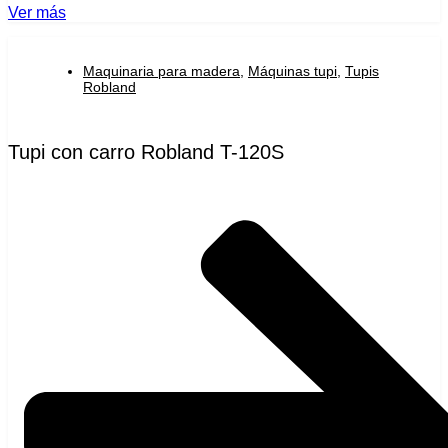
Ver más
Maquinaria para madera
,
Máquinas tupi
,
Tupis
Robland
Tupi con carro Robland T-120S