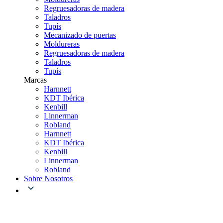
Regruesadoras de madera
Taladros
Tupís
Mecanizado de puertas
Moldureras
Regruesadoras de madera
Taladros
Tupís
Marcas
Harnnett
KDT Ibérica
Kenbill
Linnerman
Robland
Harnnett
KDT Ibérica
Kenbill
Linnerman
Robland
Sobre Nosotros