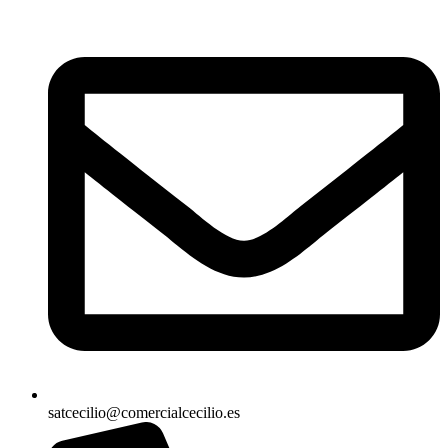
satcecilio@comercialcecilio.es