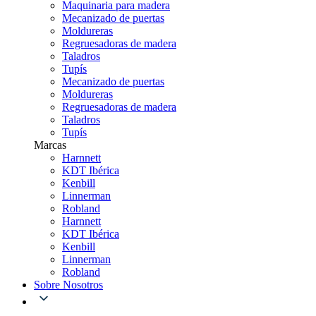
Maquinaria para madera
Mecanizado de puertas
Moldureras
Regruesadoras de madera
Taladros
Tupís
Mecanizado de puertas
Moldureras
Regruesadoras de madera
Taladros
Tupís
Marcas
Harnnett
KDT Ibérica
Kenbill
Linnerman
Robland
Harnnett
KDT Ibérica
Kenbill
Linnerman
Robland
Sobre Nosotros